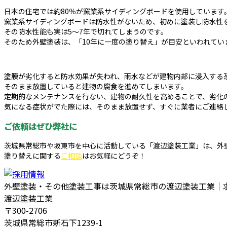
日本の住宅では約80％が窯業系サイディングボードを使用しています
窯業系サイディングボードは防水性がないため、初めに塗装し防水性
その防水性能も実は5～7年で切れてしまうのです。
そのため外壁塗装は、「10年に一度の塗り替え」が目安といわれてい
塗膜が劣化すると防水効果が失われ、雨水などが建物内部に浸入する
そのまま放置していると建物の腐食を進めてしまいます。
定期的なメンテナンスを行ない、建物の耐久性を高めることで、劣化
気になる症状がでた際には、そのまま放置せず、すぐに業者にご連絡
ご依頼はぜひ弊社に
茨城県常総市や坂東市を中心に活動している「渡辺塗装工業」は、外
塗り替えに関する
ご相談
はお気軽にどうぞ！
外壁塗装・その他塗装工事は茨城県常総市の渡辺塗装工業｜
渡辺塗装工業
〒300-2706
茨城県常総市新石下1239-1